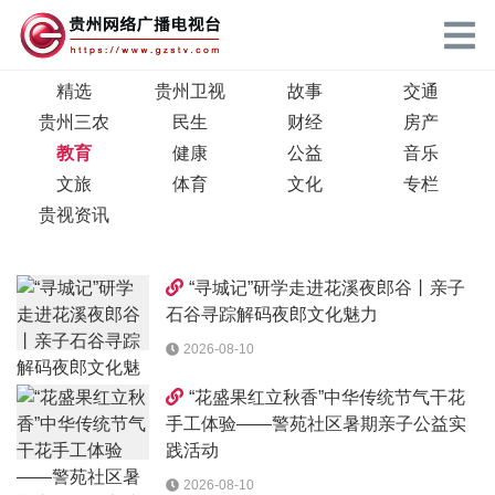
精选
贵州卫视
故事
交通
贵州三农
民生
财经
房产
教育
健康
公益
音乐
文旅
体育
文化
专栏
贵视资讯
“寻城记”研学走进花溪夜郎谷丨亲子
石谷寻踪解码夜郎文化魅力
2026-08-10
“花盛果红立秋香”中华传统节气干花
手工体验——警苑社区暑期亲子公益实
践活动
2026-08-10